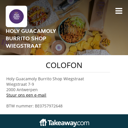
HOLY GUACAMOLY
BURRITO SHOP
WIEGSTRAAT
COLOFON
Holy Guacamoly Burrito Shop Wiegstraat
Wiegstraat 7-9
2000 Antwerpen
Stuur ons een e-mail
BTW nummer: BE0757972648